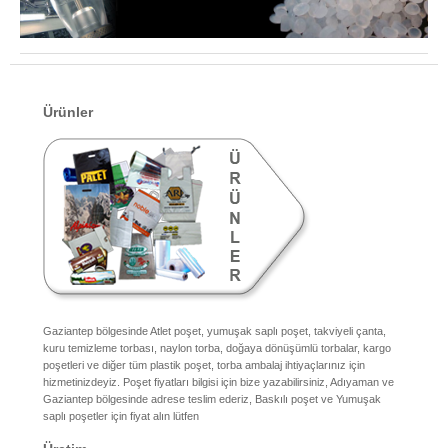
Ürünler
Gaziantep bölgesinde Atlet poşet, yumuşak saplı poşet, takviyeli çanta,
kuru temizleme torbası, naylon torba, doğaya dönüşümlü torbalar, kargo
poşetleri ve diğer tüm plastik poşet, torba ambalaj ihtiyaçlarınız için
hizmetinizdeyiz. Poşet fiyatları bilgisi için bize yazabilirsiniz, Adıyaman ve
Gaziantep bölgesinde adrese teslim ederiz, Baskılı poşet ve Yumuşak
saplı poşetler için fiyat alın lütfen