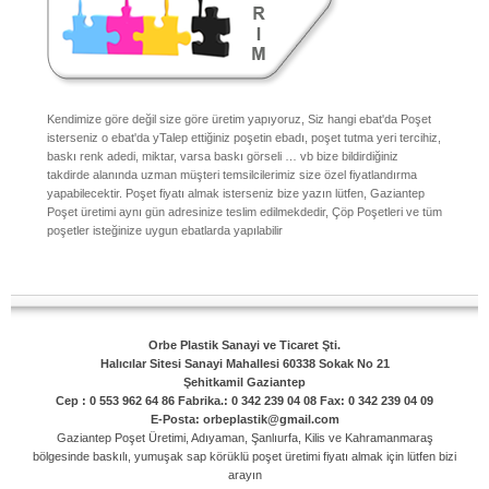
Kendimize göre değil size göre üretim yapıyoruz, Siz hangi ebat'da Poşet
isterseniz o ebat'da yTalep ettiğiniz poşetin ebadı, poşet tutma yeri tercihiz,
baskı renk adedi, miktar, varsa baskı görseli … vb bize bildirdiğiniz
takdirde alanında uzman müşteri temsilcilerimiz size özel fiyatlandırma
yapabilecektir. Poşet fiyatı almak isterseniz bize yazın lütfen, Gaziantep
Poşet üretimi aynı gün adresinize teslim edilmekdedir, Çöp Poşetleri ve tüm
poşetler isteğinize uygun ebatlarda yapılabilir
Orbe Plastik Sanayi ve Ticaret Şti.
Halıcılar Sitesi Sanayi Mahallesi 60338 Sokak No 21
Şehitkamil Gaziantep
Cep : 0 553 962 64 86 Fabrika.: 0 342 239 04 08 Fax: 0 342 239 04 09
E-Posta: orbeplastik@gmail.com
Gaziantep Poşet Üretimi, Adıyaman, Şanlıurfa, Kilis ve Kahramanmaraş
bölgesinde baskılı, yumuşak sap körüklü poşet üretimi fiyatı almak için lütfen bizi
arayın