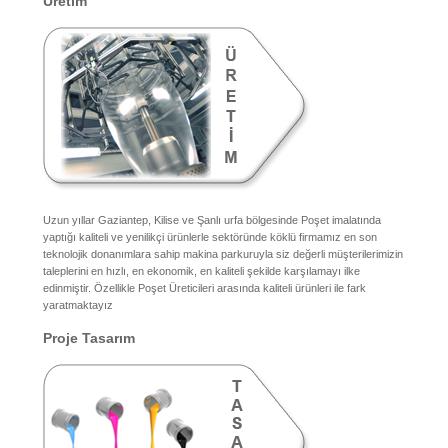
Üretim
Uzun yıllar Gaziantep, Kilise ve Şanlı urfa bölgesinde Poşet imalatında
yaptığı kaliteli ve yenilikçi ürünlerle sektöründe köklü firmamız en son
teknolojik donanımlara sahip makina parkuruyla siz değerli müşterilerimizin
taleplerini en hızlı, en ekonomik, en kaliteli şekilde karşılamayı ilke
edinmiştir. Özellikle Poşet Üreticileri arasında kaliteli ürünleri ile fark
yaratmaktayız
Proje Tasarım